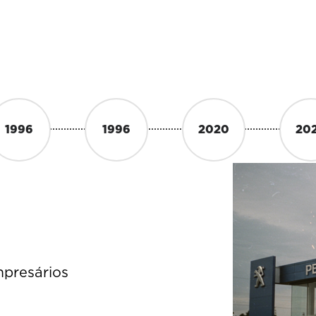
1996
1996
2020
20
presários