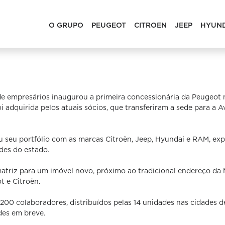
O GRUPO
PEUGEOT
CITROEN
JEEP
HYUN
e empresários inaugurou a primeira concessionária da Peugeot 
 adquirida pelos atuais sócios, que transferiram a sede para a 
 seu portfólio com as marcas Citroën, Jeep, Hyundai e RAM, exp
des do estado.
atriz para um imóvel novo, próximo ao tradicional endereço da 
 e Citroën.
00 colaboradores, distribuídos pelas 14 unidades nas cidades de
es em breve.