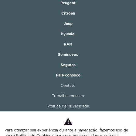
Peugeot
Citroen
Jeep
Hyundai
RAM
Seminovos
Seguros
Fale conosco
Contato
Trabalhe conosco
Política de privacidade
Para otimizar sua experiência durante a navegação, fazemos uso de
nossa Política de Cookies e para proteger seus dados pessoais