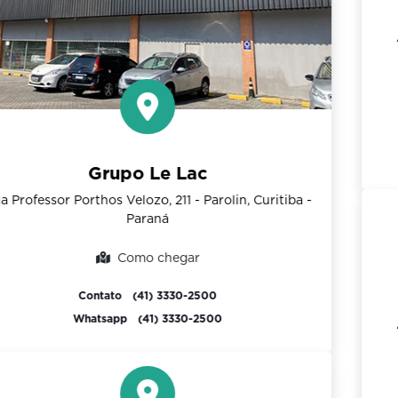
RAM Le Lac
Avenida Visconde de Mauá, 2395, de 1061/1062 a
2700/2701 - Oficinas, Ponta Grossa - Paraná
Como chegar
Contato
(42) 3027-3500
Whatsapp
(42) 3027-3500
Jeep Le Lac - Ponta Grossa
Avenida Visconde de Mauá, 2395, de 1061/1062 a
2700/2701 - Oficinas, Ponta Grossa - Paraná
Como chegar