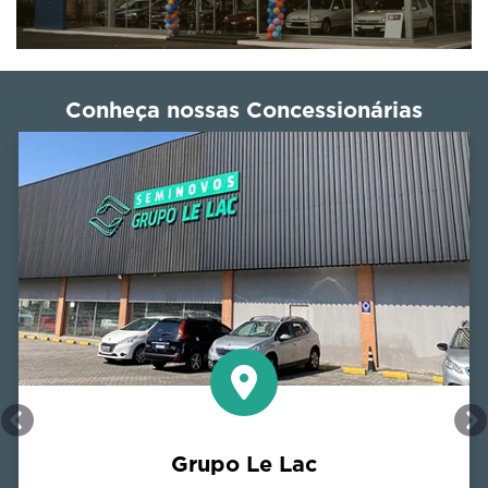
Conheça nossas Concessionárias
Anterior
P
Grupo Le Lac