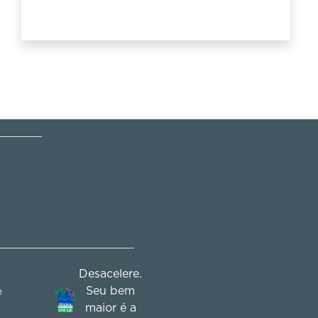
Desacelere.
Seu bem
e
maior é a